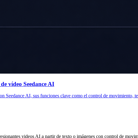
 de vídeo Seedance AI
on Seedance AI, sus funciones clave como el control de movimiento, te
esionantes videos AI a partir de texto o imágenes con control de movi