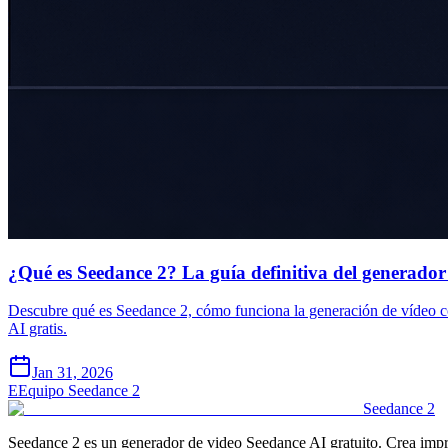
¿Qué es Seedance 2? La guía definitiva del generador
Descubre qué es Seedance 2, cómo funciona la generación de vídeo c
AI gratis.
Jan 31, 2026
E
Equipo Seedance 2
Seedance 2
Seedance 2 es un generador de video Seedance AI gratuito. Crea impr