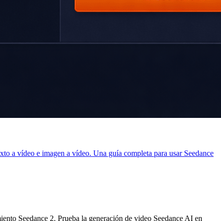
xto a vídeo e imagen a vídeo. Una guía completa para usar Seedance
miento Seedance 2. Prueba la generación de video Seedance AI en