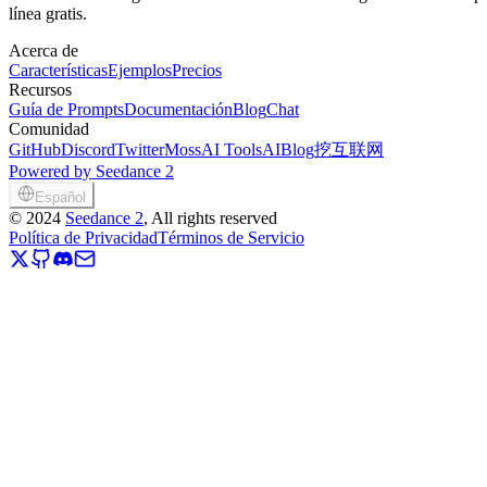
línea gratis.
Acerca de
Características
Ejemplos
Precios
Recursos
Guía de Prompts
Documentación
Blog
Chat
Comunidad
GitHub
Discord
Twitter
MossAI Tools
AIBlog
挖互联网
Powered by Seedance 2
Español
©
2024
Seedance 2
, All rights reserved
Política de Privacidad
Términos de Servicio