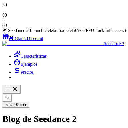
30
:
00
:
00
🎉 Seedance 2 Launch Celebration
|
Get
50% OFF
Unlock full access t
🎁 Claim Discount
Seedance 2
Características
Ejemplos
Precios
Iniciar Sesión
Blog de Seedance 2