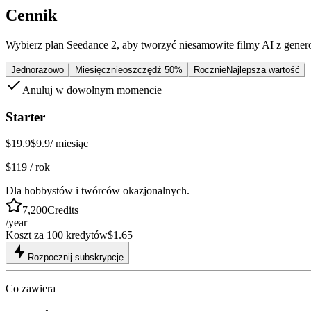
Cennik
Wybierz plan Seedance 2, aby tworzyć niesamowite filmy AI z gene
Jednorazowo
Miesięcznie
oszczędź 50%
Rocznie
Najlepsza wartość
Anuluj w dowolnym momencie
Starter
$19.9
$9.9
/ miesiąc
$119 / rok
Dla hobbystów i twórców okazjonalnych.
7,200
Credits
/year
Koszt za 100 kredytów
$1.65
Rozpocznij subskrypcję
Co zawiera