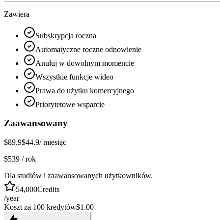
Zawiera
Subskrypcja roczna
Automatyczne roczne odnowienie
Anuluj w dowolnym momencie
Wszystkie funkcje wideo
Prawa do użytku komercyjnego
Priorytetowe wsparcie
Zaawansowany
$89.9
$44.9
/ miesiąc
$539 / rok
Dla studiów i zaawansowanych użytkowników.
54,000
Credits
/year
Koszt za 100 kredytów
$1.00