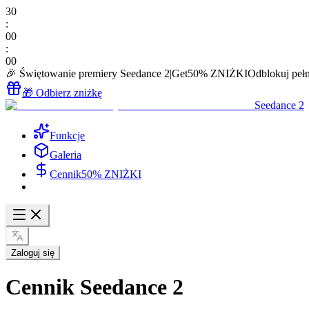
30
:
00
:
00
🎉 Świętowanie premiery Seedance 2
|
Get
50% ZNIŻKI
Odblokuj pełn
🎁 Odbierz zniżkę
Seedance 2
Funkcje
Galeria
Cennik
50% ZNIŻKI
Zaloguj się
Cennik Seedance 2